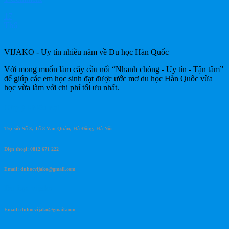
17
Th6
VIJAKO - Uy tín nhiều năm về Du học Hàn Quốc
Với mong muốn làm cây cầu nối “Nhanh chóng - Uy tín - Tận tâm”
để giúp các em học sinh đạt được ước mơ du học Hàn Quốc vừa
học vừa làm với chi phí tối ưu nhất.
Góp ý khiếu nại
Trụ sở: Số 3, Tổ 8 Văn Quán, Hà Đông, Hà Nội
Điện thoại: 0812 671 222
Email: duhocvijako@gmail.com
Du học vijako
Email: duhocvijako@gmail.com