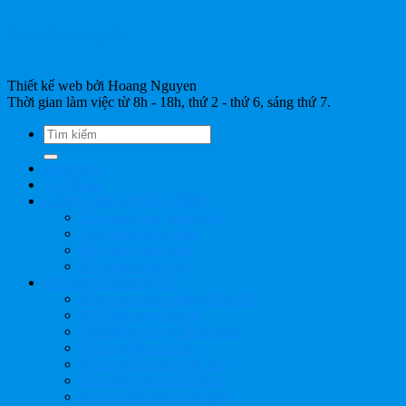
Theo dõi chúng tôi
Thiết kế web bởi Hoang Nguyen
Thời gian làm việc từ 8h - 18h, thứ 2 - thứ 6, sáng thứ 7.
Trang chủ
Về Vijako
CẨM NANG TIẾNG HÀN
Cẩm nang học tiếng Hàn
Ngữ pháp tiếng Hàn
Đất nước Hàn Quốc
Từ vựng tiếng Hàn
DU HỌC HÀN QUỐC
Danh sách các trường ĐH, CĐ
Thông tin tuyển sinh
Điều kiện du học Hàn Quốc
Kinh nghiệm du học
Kinh nghiệm xin việc làm
Hệ thống Visa Hàn Quốc
Chi phí Du học Hàn Quốc