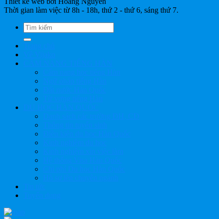
Thiết kế web bởi Hoang Nguyen
Thời gian làm việc từ 8h - 18h, thứ 2 - thứ 6, sáng thứ 7.
Trang chủ
Về Vijako
CẨM NANG TIẾNG HÀN
Cẩm nang học tiếng Hàn
Ngữ pháp tiếng Hàn
Đất nước Hàn Quốc
Từ vựng tiếng Hàn
DU HỌC HÀN QUỐC
Danh sách các trường ĐH, CĐ
Thông tin tuyển sinh
Điều kiện du học Hàn Quốc
Kinh nghiệm du học
Kinh nghiệm xin việc làm
Hệ thống Visa Hàn Quốc
Chi phí Du học Hàn Quốc
Hồ sơ lên chuyên ngành
Tin tức
Tuyển dụng