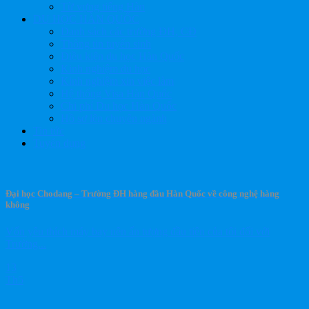
Từ vựng tiếng Hàn
DU HỌC HÀN QUỐC
Danh sách các trường ĐH, CĐ
Thông tin tuyển sinh
Điều kiện du học Hàn Quốc
Kinh nghiệm du học
Kinh nghiệm xin việc làm
Hệ thống Visa Hàn Quốc
Chi phí Du học Hàn Quốc
Hồ sơ lên chuyên ngành
Tin tức
Tuyển dụng
Đại học Chodang – Trường ĐH hàng đầu Hàn Quốc về công nghệ hàng
không
Vốn yêu thích máy bay nên ấn tượng đầu tiên của tôi đối với
Trường...
13
Th5