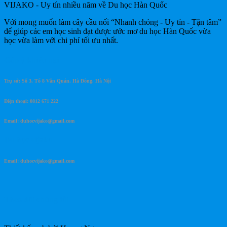
VIJAKO - Uy tín nhiều năm về Du học Hàn Quốc
Với mong muốn làm cây cầu nối “Nhanh chóng - Uy tín - Tận tâm”
để giúp các em học sinh đạt được ước mơ du học Hàn Quốc vừa
học vừa làm với chi phí tối ưu nhất.
Góp ý khiếu nại
Trụ sở: Số 3, Tổ 8 Văn Quán, Hà Đông, Hà Nội
Điện thoại: 0812 671 222
Email: duhocvijako@gmail.com
Du học vijako
Email: duhocvijako@gmail.com
Theo dõi chúng tôi