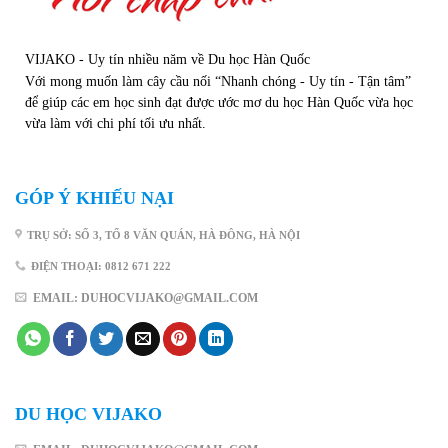
VIJAKO - Uy tín nhiều năm về Du học Hàn Quốc
Với mong muốn làm cây cầu nối “Nhanh chóng - Uy tín - Tận tâm”
để giúp các em học sinh đạt được ước mơ du học Hàn Quốc vừa học
vừa làm với chi phí tối ưu nhất.
GÓP Ý KHIẾU NẠI
TRỤ SỞ: SỐ 3, TỔ 8 VĂN QUÁN, HÀ ĐÔNG, HÀ NỘI
ĐIỆN THOẠI: 0812 671 222
EMAIL: DUHOCVIJAKO@GMAIL.COM
DU HỌC VIJAKO