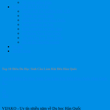
Từ vựng tiếng Hàn
DU HỌC HÀN QUỐC
Danh sách các trường ĐH, CĐ
Thông tin tuyển sinh
Điều kiện du học Hàn Quốc
Kinh nghiệm du học
Kinh nghiệm xin việc làm
Hệ thống Visa Hàn Quốc
Chi phí Du học Hàn Quốc
Hồ sơ lên chuyên ngành
Tin tức
Tuyển dụng
Top 10 Điều Du Học Sinh Cần Làm Khi Đến Hàn Quốc
Top 10 Điều Du Học Sinh Cần Làm Khi Đến Hàn Quốc Hàn Quốc
là...
25
Th2
VIJAKO - Uy tín nhiều năm về Du học Hàn Quốc