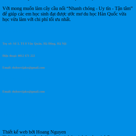
Với mong muốn làm cây cầu nối “Nhanh chóng - Uy tín - Tận tâm”
để giúp các em học sinh đạt được ước mơ du học Hàn Quốc vừa
học vừa làm với chi phí tối ưu nhất.
Góp ý khiếu nại
Trụ sở: Số 3, Tổ 8 Văn Quán, Hà Đông, Hà Nội
Điện thoại: 0812 671 222
Email: duhocvijako@gmail.com
Du học vijako
Email: duhocvijako@gmail.com
Theo dõi chúng tôi
Thiết kế web bởi Hoang Nguyen