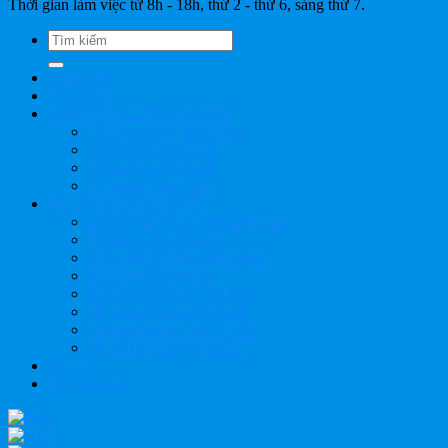
Thời gian làm việc từ 8h - 18h, thứ 2 - thứ 6, sáng thứ 7.
Trang chủ
Về Vijako
CẨM NANG TIẾNG HÀN
Cẩm nang học tiếng Hàn
Ngữ pháp tiếng Hàn
Đất nước Hàn Quốc
Từ vựng tiếng Hàn
DU HỌC HÀN QUỐC
Danh sách các trường ĐH, CĐ
Thông tin tuyển sinh
Điều kiện du học Hàn Quốc
Kinh nghiệm du học
Kinh nghiệm xin việc làm
Hệ thống Visa Hàn Quốc
Chi phí Du học Hàn Quốc
Hồ sơ lên chuyên ngành
Tin tức
Tuyển dụng