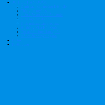
DU HỌC HÀN QUỐC
Danh sách các trường ĐH, CĐ
Thông tin tuyển sinh
Điều kiện du học Hàn Quốc
Kinh nghiệm du học
Kinh nghiệm xin việc làm
Hệ thống Visa Hàn Quốc
Chi phí Du học Hàn Quốc
Hồ sơ lên chuyên ngành
Tin tức
Tuyển dụng