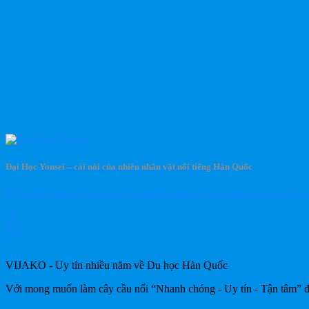
Đại Học Yonsei – cái nôi của nhiều nhân vật nổi tiếng Hàn Quốc
I. Đại Học Yonsei – cái nôi của nhiều nhân vật nổi tiếng Hàn Quốc:...
28
Th1
VIJAKO - Uy tín nhiều năm về Du học Hàn Quốc
Với mong muốn làm cây cầu nối “Nhanh chóng - Uy tín - Tận tâm” để