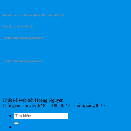
Góp ý khiếu nại
Trụ sở: Số 3, Tổ 8 Văn Quán, Hà Đông, Hà Nội
Điện thoại: 0812 671 222
Email: duhocvijako@gmail.com
Du học vijako
Email: duhocvijako@gmail.com
Theo dõi chúng tôi
Thiết kế web bởi Hoang Nguyen
Thời gian làm việc từ 8h - 18h, thứ 2 - thứ 6, sáng thứ 7.
Trang chủ