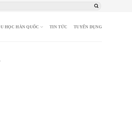
DU HỌC HÀN QUỐC
TIN TỨC
TUYỂN DỤNG
A