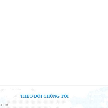
THEO DÕI CHÚNG TÔI
L.COM