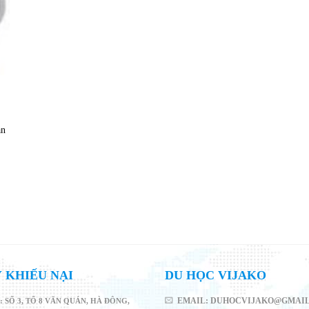
àn
 KHIẾU NẠI
DU HỌC VIJAKO
: SỐ 3, TỔ 8 VĂN QUÁN, HÀ ĐÔNG,
EMAIL: DUHOCVIJAKO@GMAI