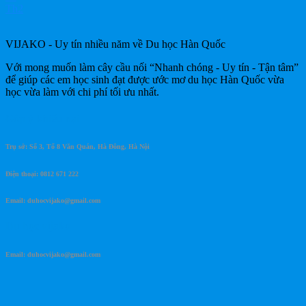
Th2
VIJAKO - Uy tín nhiều năm về Du học Hàn Quốc
Với mong muốn làm cây cầu nối “Nhanh chóng - Uy tín - Tận tâm”
để giúp các em học sinh đạt được ước mơ du học Hàn Quốc vừa
học vừa làm với chi phí tối ưu nhất.
Góp ý khiếu nại
Trụ sở: Số 3, Tổ 8 Văn Quán, Hà Đông, Hà Nội
Điện thoại: 0812 671 222
Email: duhocvijako@gmail.com
Du học vijako
Email: duhocvijako@gmail.com