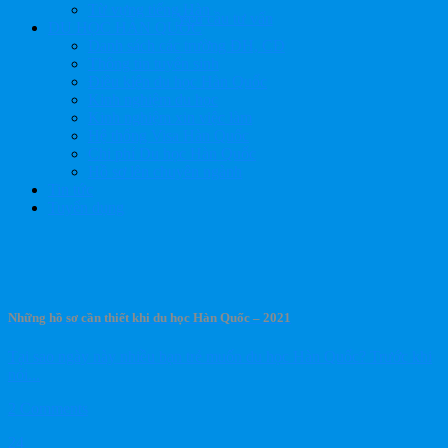
Từ vựng tiếng Hàn
Yêu cầu tư vấn
DU HỌC HÀN QUỐC
Danh sách các trường ĐH, CĐ
Thông tin tuyển sinh
Điều kiện du học Hàn Quốc
Kinh nghiệm du học
Kinh nghiệm xin việc làm
Hệ thống Visa Hàn Quốc
Chi phí Du học Hàn Quốc
Hồ sơ lên chuyên ngành
Tin tức
Tuyển dụng
Những hồ sơ cần thiết khi du học Hàn Quốc – 2021
Tại sao ngày này nhiều bạn trẻ muốn du học Hàn Quốc? Trước khi
nói...
2 Comments
24