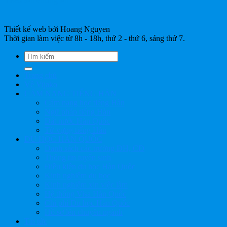
Theo dõi chúng tôi
Thiết kế web bởi Hoang Nguyen
Thời gian làm việc từ 8h - 18h, thứ 2 - thứ 6, sáng thứ 7.
Trang chủ
Về Vijako
CẨM NANG TIẾNG HÀN
Cẩm nang học tiếng Hàn
Ngữ pháp tiếng Hàn
Đất nước Hàn Quốc
Từ vựng tiếng Hàn
DU HỌC HÀN QUỐC
Danh sách các trường ĐH, CĐ
Thông tin tuyển sinh
Điều kiện du học Hàn Quốc
Kinh nghiệm du học
Kinh nghiệm xin việc làm
Hệ thống Visa Hàn Quốc
Chi phí Du học Hàn Quốc
Hồ sơ lên chuyên ngành
Tin tức