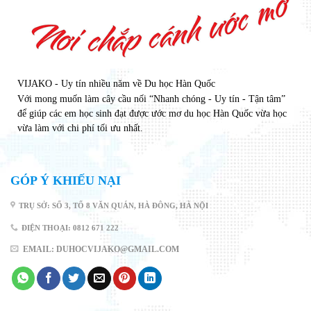
VIJAKO - Uy tín nhiều năm về Du học Hàn Quốc
Với mong muốn làm cây cầu nối “Nhanh chóng - Uy tín - Tận tâm”
để giúp các em học sinh đạt được ước mơ du học Hàn Quốc vừa học
vừa làm với chi phí tối ưu nhất.
GÓP Ý KHIẾU NẠI
TRỤ SỞ: SỐ 3, TỔ 8 VĂN QUÁN, HÀ ĐÔNG, HÀ NỘI
ĐIỆN THOẠI: 0812 671 222
EMAIL: DUHOCVIJAKO@GMAIL.COM