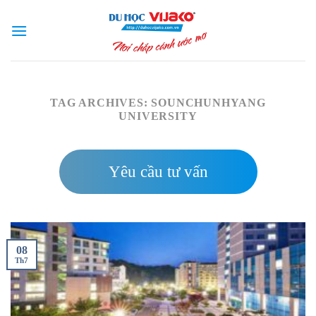
Skip
to
content
TAG ARCHIVES:
SOUNCHUNHYANG
UNIVERSITY
Yêu cầu tư vấn
08
Th7