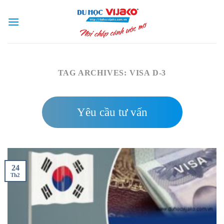
Skip
to
content
TAG ARCHIVES:
VISA D-3
Yêu cầu tư vấn
24
Th2