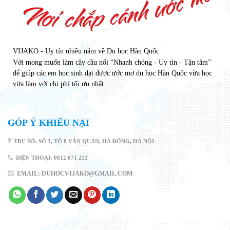
VIJAKO - Uy tín nhiều năm về Du học Hàn Quốc
Với mong muốn làm cây cầu nối “Nhanh chóng - Uy tín - Tận tâm”
để giúp các em học sinh đạt được ước mơ du học Hàn Quốc vừa học
vừa làm với chi phí tối ưu nhất.
GÓP Ý KHIẾU NẠI
TRỤ SỞ: SỐ 3, TỔ 8 VĂN QUÁN, HÀ ĐÔNG, HÀ NỘI
ĐIỆN THOẠI: 0812 671 222
EMAIL: DUHOCVIJAKO@GMAIL.COM