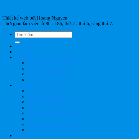
Theo dõi chúng tôi
Thiết kế web bởi Hoang Nguyen
Thời gian làm việc từ 8h - 18h, thứ 2 - thứ 6, sáng thứ 7.
Trang chủ
Về Vijako
CẨM NANG TIẾNG HÀN
Cẩm nang học tiếng Hàn
Ngữ pháp tiếng Hàn
Đất nước Hàn Quốc
Từ vựng tiếng Hàn
DU HỌC HÀN QUỐC
Danh sách các trường ĐH, CĐ
Thông tin tuyển sinh
Điều kiện du học Hàn Quốc
Kinh nghiệm du học
Kinh nghiệm xin việc làm
Hệ thống Visa Hàn Quốc
Chi phí Du học Hàn Quốc
Hồ sơ lên chuyên ngành
Tin tức