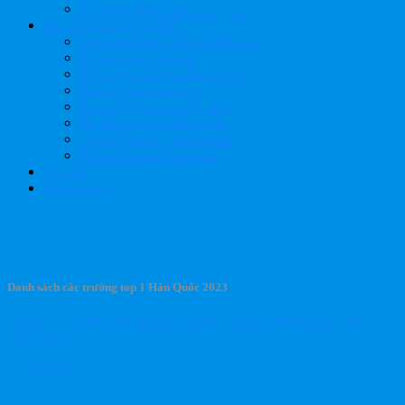
Từ vựng tiếng Hàn
Yêu cầu tư vấn
DU HỌC HÀN QUỐC
Danh sách các trường ĐH, CĐ
Thông tin tuyển sinh
Điều kiện du học Hàn Quốc
Kinh nghiệm du học
Kinh nghiệm xin việc làm
Hệ thống Visa Hàn Quốc
Chi phí Du học Hàn Quốc
Hồ sơ lên chuyên ngành
Tin tức
Tuyển dụng
Danh sách các trường top 1 Hàn Quốc 2023
Du học VIJAKO xin cập nhật Danh sách các trường top 1 Hàn
Quốc (hay...
1 Comment
17