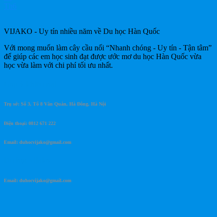
Th6
VIJAKO - Uy tín nhiều năm về Du học Hàn Quốc
Với mong muốn làm cây cầu nối “Nhanh chóng - Uy tín - Tận tâm”
để giúp các em học sinh đạt được ước mơ du học Hàn Quốc vừa
học vừa làm với chi phí tối ưu nhất.
Góp ý khiếu nại
Trụ sở: Số 3, Tổ 8 Văn Quán, Hà Đông, Hà Nội
Điện thoại: 0812 671 222
Email: duhocvijako@gmail.com
Du học vijako
Email: duhocvijako@gmail.com