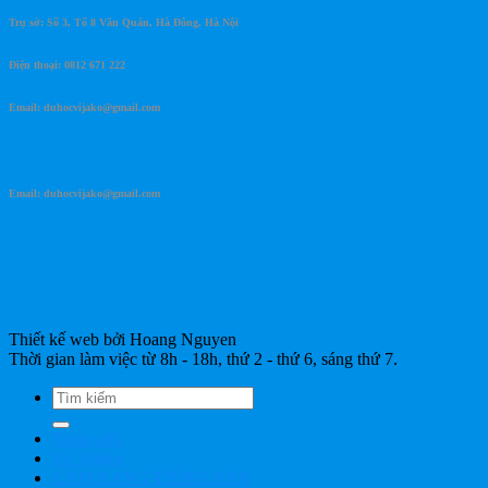
Trụ sở: Số 3, Tổ 8 Văn Quán, Hà Đông, Hà Nội
Điện thoại: 0812 671 222
Email: duhocvijako@gmail.com
Du học vijako
Email: duhocvijako@gmail.com
Theo dõi chúng tôi
Thiết kế web bởi Hoang Nguyen
Thời gian làm việc từ 8h - 18h, thứ 2 - thứ 6, sáng thứ 7.
Trang chủ
Về Vijako
CẨM NANG TIẾNG HÀN