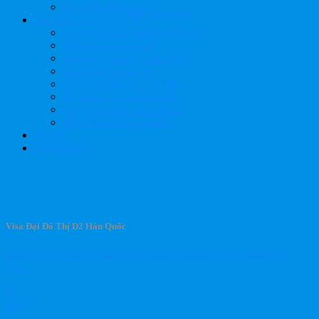
Từ vựng tiếng Hàn
Yêu cầu tư vấn
DU HỌC HÀN QUỐC
Danh sách các trường ĐH, CĐ
Thông tin tuyển sinh
Điều kiện du học Hàn Quốc
Kinh nghiệm du học
Kinh nghiệm xin việc làm
Hệ thống Visa Hàn Quốc
Chi phí Du học Hàn Quốc
Hồ sơ lên chuyên ngành
Tin tức
Tuyển dụng
Visa Đại Đô Thị D2 Hàn Quốc
Visa Đại Đô Thị D2 Hàn Quốc 2025 – 2026: Cơ Hội Mới Cho
Du...
25
Th8