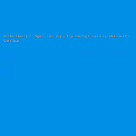
Du Học Hàn Quốc Ngành Làm Đẹp – Top Trường Chuyên Ngành Làm Đẹp
Nên Chọn
Ngành làm đẹp – “cơn sốt” toàn cầu từ Hàn Quốc Trong những
năm gần...
14
Th5