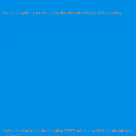
Đại học Songho – Lựa chọn hàng đầu cho sinh viên ngành Điều dưỡng
Đại học Songho – Cánh cửa du học Hàn Quốc dễ dàng và thực tế...
26
Th4
Cách thức đăng ký dự thi tốt nghiệp THPT online năm 2025 với thí sinh đang
học lớp 12