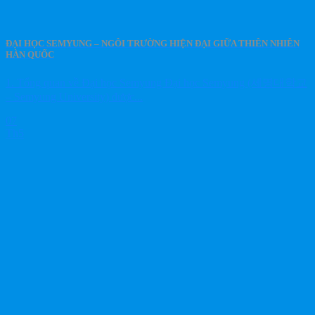
ĐẠI HỌC SEMYUNG – NGÔI TRƯỜNG HIỆN ĐẠI GIỮA THIÊN NHIÊN
HÀN QUỐC
1. Tổng quan về Đại học Semyung Đại học Semyung (세명대학교
– Semyung University) được...
07
Th5