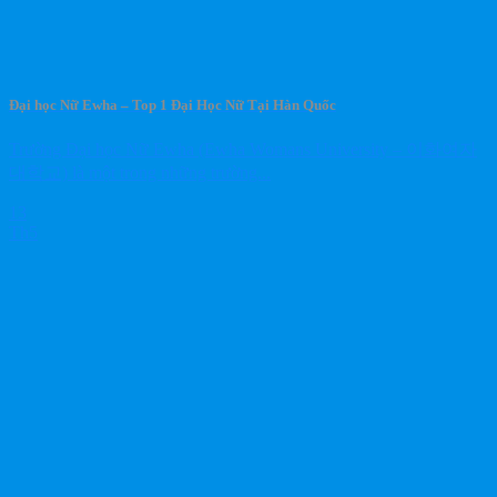
Đại học Nữ Ewha – Top 1 Đại Học Nữ Tại Hàn Quốc
Trường Đại học Nữ Ewha (Ewha Womans University – 이화여자
대학교) là một trong những trường...
13
Th5