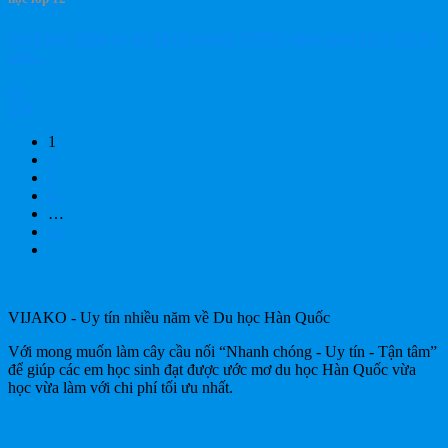
Cách thức đăng ký dự thi tốt nghiệp THPT online năm 2025 với thí
sinh...
22
Th4
1
2
3
4
…
13
VIJAKO - Uy tín nhiều năm về Du học Hàn Quốc
Với mong muốn làm cây cầu nối “Nhanh chóng - Uy tín - Tận tâm”
để giúp các em học sinh đạt được ước mơ du học Hàn Quốc vừa
học vừa làm với chi phí tối ưu nhất.
Góp ý khiếu nại