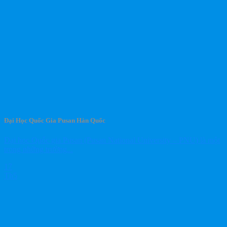
Đại Học Quốc Gia Pusan Hàn Quốc
Đại học Quốc gia Pusan (Pusan National University – PNU) là một
trong những trường...
17
Th5