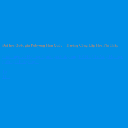
Đại học Quốc gia Pukyong Hàn Quốc – Trường Công Lập Học Phí Thấp
Giới thiệu về Đại học Quốc gia Pukyong (PKNU) Trường Đại học
quốc gia Pukyong...
16
Th5