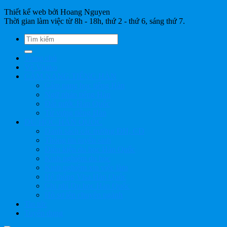
Thiết kế web bởi Hoang Nguyen
Thời gian làm việc từ 8h - 18h, thứ 2 - thứ 6, sáng thứ 7.
Trang chủ
Về Vijako
CẨM NANG TIẾNG HÀN
Cẩm nang học tiếng Hàn
Ngữ pháp tiếng Hàn
Đất nước Hàn Quốc
Từ vựng tiếng Hàn
DU HỌC HÀN QUỐC
Danh sách các trường ĐH, CĐ
Thông tin tuyển sinh
Điều kiện du học Hàn Quốc
Kinh nghiệm du học
Kinh nghiệm xin việc làm
Hệ thống Visa Hàn Quốc
Chi phí Du học Hàn Quốc
Hồ sơ lên chuyên ngành
Tin tức
Tuyển dụng