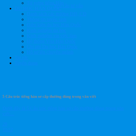
Từ vựng tiếng Hàn
Yêu cầu tư vấn
DU HỌC HÀN QUỐC
Danh sách các trường ĐH, CĐ
Thông tin tuyển sinh
Điều kiện du học Hàn Quốc
Kinh nghiệm du học
Kinh nghiệm xin việc làm
Hệ thống Visa Hàn Quốc
Chi phí Du học Hàn Quốc
Hồ sơ lên chuyên ngành
Tin tức
Tuyển dụng
5 Cấu trúc tiếng hàn sơ cấp thường dùng trong văn viết
Dưới đây là 5 Cấu trúc tiếng hàn sơ cấp thường dùng trong văn
viết:...
28
Th12