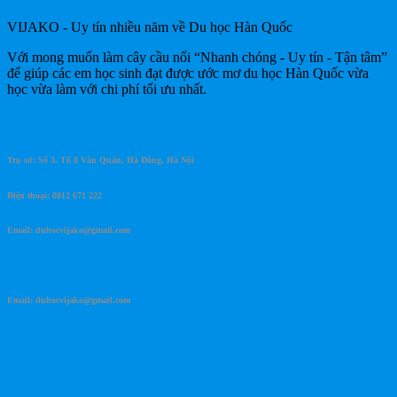
VIJAKO - Uy tín nhiều năm về Du học Hàn Quốc
Với mong muốn làm cây cầu nối “Nhanh chóng - Uy tín - Tận tâm”
để giúp các em học sinh đạt được ước mơ du học Hàn Quốc vừa
học vừa làm với chi phí tối ưu nhất.
Góp ý khiếu nại
Trụ sở: Số 3, Tổ 8 Văn Quán, Hà Đông, Hà Nội
Điện thoại: 0812 671 222
Email: duhocvijako@gmail.com
Du học vijako
Email: duhocvijako@gmail.com
Theo dõi chúng tôi