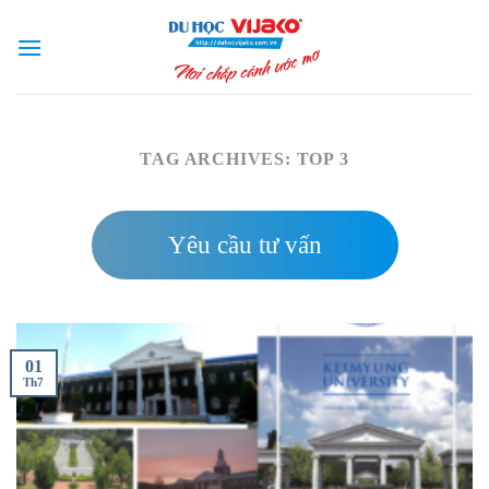
Skip
to
content
TAG ARCHIVES:
TOP 3
Yêu cầu tư vấn
01
Th7