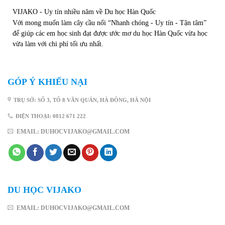
VIJAKO - Uy tín nhiều năm về Du học Hàn Quốc
Với mong muốn làm cây cầu nối “Nhanh chóng - Uy tín - Tận tâm”
để giúp các em học sinh đạt được ước mơ du học Hàn Quốc vừa học
vừa làm với chi phí tối ưu nhất.
GÓP Ý KHIẾU NẠI
TRỤ SỞ: SỐ 3, TỔ 8 VĂN QUÁN, HÀ ĐÔNG, HÀ NỘI
ĐIỆN THOẠI: 0812 671 222
EMAIL: DUHOCVIJAKO@GMAIL.COM
DU HỌC VIJAKO
EMAIL: DUHOCVIJAKO@GMAIL.COM