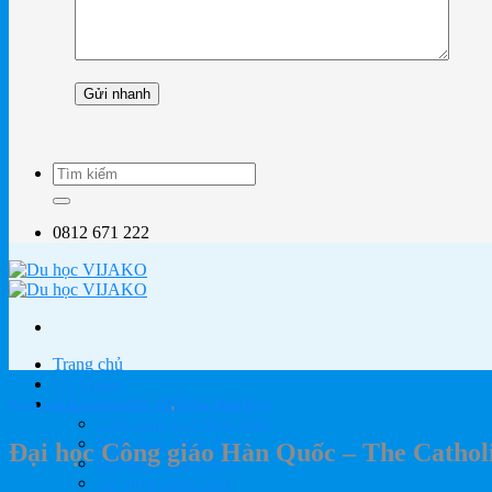
0812 671 222
Trang chủ
Về Vijako
CẨM NANG TIẾNG HÀN
Danh sách các trường ĐH, CĐ
,
Du học Hàn Quốc
Cẩm nang học tiếng Hàn
Ngữ pháp tiếng Hàn
Đại học Công giáo Hàn Quốc – The Catholi
Đất nước Hàn Quốc
Từ vựng tiếng Hàn