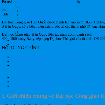
Posted on
28 Tháng Sáu, 2021
6 Tháng Sáu, 2024
by
Vijako Educati
DU HỌC HÀN QUỐC
Danh sách các trường ĐH, CĐ
28
Thông tin tuyển sinh
Th6
Điều kiện du học Hàn Quốc
Kinh nghiệm du học
Đại học Công giáo Hàn Quốc được thành lập vào năm 1855. Trường có
Kinh nghiệm xin việc làm
ở Hàn Quốc, có 8 bệnh viện trực thuộc tại các thành phố lớn của Hà
Hệ thống Visa Hàn Quốc
Chi phí Du học Hàn Quốc
Đại học Công giáo Hàn Quốc liên tục nằm trong danh sách
Trường
Hồ sơ lên chuyên ngành
400 – 500 trong Bảng xếp hạng Đại học Thế giới của tổ chức QS 20
Tin tức
Tuyển dụng
NỘI DUNG CHÍNH
I. Giới thiệu chung về Đại học Công giáo Hàn Quốc:
II. Điều kiện tuyển sinh:
III. Chương trình đào tạo Đại học Công giáo Hàn Quốc:
1. Chương trình học tiếng Hàn:
2. Chương trình Đại học:
IV. Học bổng Đại học Công giáo Hàn Quốc:
V. Kí túc xá Đại học Công giáo Hàn Quốc:
Văn phòng tuyển sinh Hà Nội:
I. Giới thiệu chung về Đại học Công giáo 