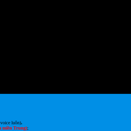
voice luôn)
.
u miền Trung)
;