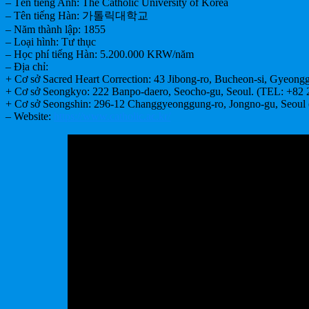
– Tên tiếng Anh: The Catholic University of Korea
– Tên tiếng Hàn: 가톨릭대학교
– Năm thành lập: 1855
– Loại hình: Tư thục
– Học phí tiếng Hàn: 5.200.000 KRW/năm
– Địa chỉ:
+ Cơ sở Sacred Heart Correction: 43 Jibong-ro, Bucheon-si, Gyeong
+ Cơ sở Seongkyo: 222 Banpo-daero, Seocho-gu, Seoul. (TEL: +82 
+ Cơ sở Seongshin: 296-12 Changgyeonggung-ro, Jongno-gu, Seoul 
– Website:
https://www.catholic.ac.kr/