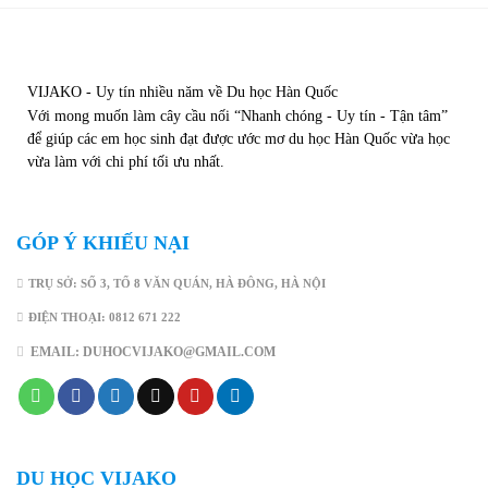
VIJAKO - Uy tín nhiều năm về Du học Hàn Quốc
Với mong muốn làm cây cầu nối “Nhanh chóng - Uy tín - Tận tâm”
để giúp các em học sinh đạt được ước mơ du học Hàn Quốc vừa học
vừa làm với chi phí tối ưu nhất.
GÓP Ý KHIẾU NẠI
TRỤ SỞ: SỐ 3, TỔ 8 VĂN QUÁN, HÀ ĐÔNG, HÀ NỘI
ĐIỆN THOẠI: 0812 671 222
EMAIL: DUHOCVIJAKO@GMAIL.COM
DU HỌC VIJAKO