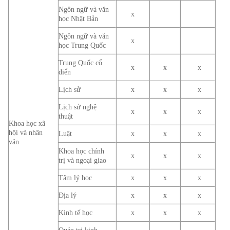
Ngôn ngữ và văn
x
học Nhật Bản
Ngôn ngữ và văn
x
học Trung Quốc
Trung Quốc cổ
x
x
x
điển
Lịch sử
x
x
x
Lịch sử nghệ
x
x
x
thuật
Khoa học xã
hội và nhân
Luật
x
x
x
văn
Khoa học chính
x
x
x
trị và ngoại giao
Tâm lý học
x
x
x
Địa lý
x
x
x
Kinh tế học
x
x
x