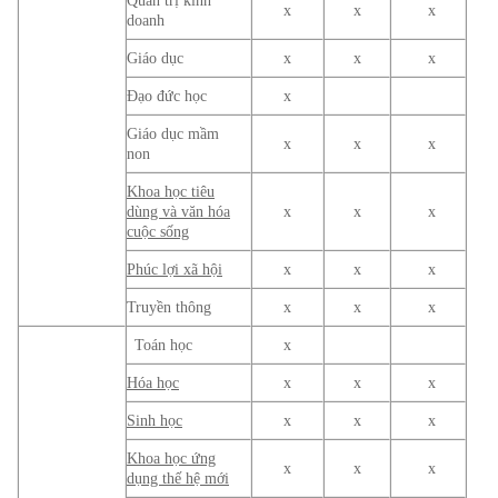
Quản trị kinh
x
x
x
doanh
Giáo dục
x
x
x
Đạo đức học
x
Giáo dục mầm
x
x
x
non
Khoa học tiêu
dùng và văn hóa
x
x
x
cuộc sống
Phúc lợi xã hội
x
x
x
Truyền thông
x
x
x
Toán học
x
Hóa học
x
x
x
Sinh học
x
x
x
Khoa học ứng
x
x
x
dụng thế hệ mới