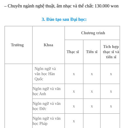
– Chuyên ngành nghệ thuật, âm nhạc và thể chất: 130.000 won
3. Đào tạo sau Đại học:
Chương trình
Trường
Khoa
Tích hợp
Thạc sĩ
Tiến sĩ
thạc sĩ và
tiến sĩ
Ngôn ngữ và
văn học Hàn
x
x
x
Quốc
Ngôn ngữ và văn
x
x
x
học Anh
Ngôn ngữ và văn
x
x
x
học Đức
Ngôn ngữ và văn
x
học Pháp