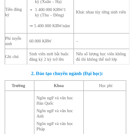
kỳ (Xuân – Hạ)
Tiền đăng
1.400.000 KRW/1
Khác nhau tùy từng sinh viên
ký
kỳ (Thu – Đông)
⇒ 5.400.000 KRW/năm
Phí tuyển
60.000 KRW
–
sinh
Sinh viên mới bắt buộc
Nếu số lượng học viên không
Ghi chú
đăng ký 2 kỳ trở lên
đủ thì không thể mở lớp
2. Đào tạo chuyên ngành (Đại học):
Trường
Khoa
Học phí
Ngôn ngữ và văn học
Hàn Quốc
Ngôn ngữ và văn học
Anh
Ngôn ngữ và văn học
Pháp