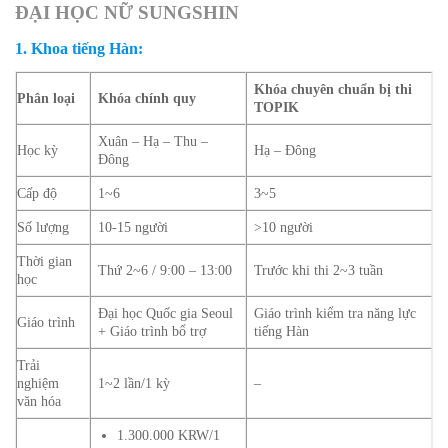
ĐẠI HỌC NỮ SUNGSHIN
1. Khoa tiếng Hàn:
Khóa chuyên chuẩn bị thi
Phân loại
Khóa chính quy
TOPIK
Xuân – Hạ – Thu –
Học kỳ
Hạ – Đông
Đông
Cấp độ
1~6
3~5
Số lượng
10-15 người
>10 người
Thời gian
Thứ 2~6 / 9:00 – 13:00
Trước khi thi 2~3 tuần
học
Đại học Quốc gia Seoul
Giáo trình kiểm tra năng lực
Giáo trình
+ Giáo trình bổ trợ
tiếng Hàn
Trải
nghiệm
1~2 lần/1 kỳ
–
văn hóa
1.300.000 KRW/1