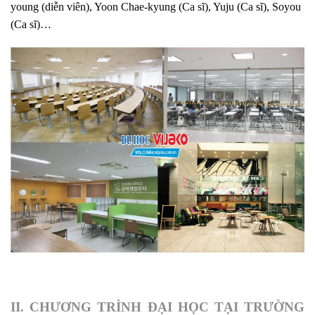
young (diễn viên), Yoon Chae-kyung (Ca sĩ), Yuju (Ca sĩ), Soyou
(Ca sĩ)…
II. CHƯƠNG TRÌNH ĐẠI HỌC TẠI TRƯỜNG