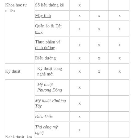
Khoa học tự
Số liệu thống kê
x
nhiên
Máy tính
x
x
x
Quần áo & Dệt
x
x
x
may
Thực phẩm và
x
x
x
dinh dưỡng
Điều dưỡng
x
x
x
Kỹ thuật công
Kỹ thuật
x
x
x
nghệ mới
Mỹ thuật
x
Phương Đông
Mỹ thuật Phương
x
Tây
Điêu khắc
x
Thủ công mỹ
x
nghệ
Nghệ thuật, âm