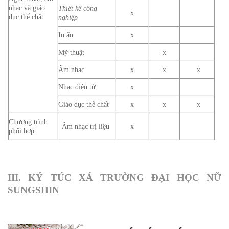
nhạc và giáo
Thiết kế công
x
dục thể chất
nghiệp
In ấn
x
Mỹ thuật
x
Âm nhạc
x
x
x
Nhạc điện tử
x
Giáo dục thể chất
x
x
x
Chương trình
Âm nhạc trị liệu
x
phối hợp
III. KÝ TÚC XÁ TRƯỜNG ĐẠI HỌC NỮ
SUNGSHIN