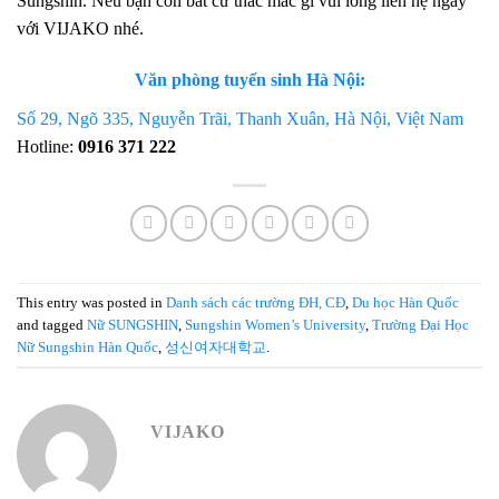
Sungshin. Nếu bạn còn bất cứ thắc mắc gì vui lòng liên hệ ngay
với VIJAKO nhé.
Văn phòng tuyển sinh Hà Nội:
Số 29, Ngõ 335, Nguyễn Trãi, Thanh Xuân, Hà Nội, Việt Nam
Hotline:
0916 371 222
This entry was posted in
Danh sách các trường ĐH, CĐ
,
Du học Hàn Quốc
and tagged
Nữ SUNGSHIN
,
Sungshin Women’s University
,
Trường Đại Học
Nữ Sungshin Hàn Quốc
,
성신여자대학교
.
VIJAKO