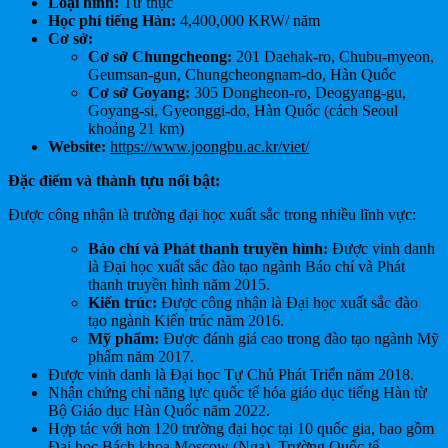
Loại hình:
Tư thục
Học phí tiếng Hàn:
4,400,000 KRW/ năm
Cơ sở:
Cơ sở Chungcheong:
201 Daehak-ro, Chubu-myeon,
Geumsan-gun, Chungcheongnam-do, Hàn Quốc
Cơ sở Goyang:
305 Dongheon-ro, Deogyang-gu,
Goyang-si, Gyeonggi-do, Hàn Quốc (cách Seoul
khoảng 21 km)
Website:
https://www.joongbu.ac.kr/viet/
Đặc điểm và thành tựu nổi bật:
Được công nhận là trường đại học xuất sắc trong nhiều lĩnh vực:
Báo chí và Phát thanh truyền hình:
Được vinh danh
là Đại học xuất sắc đào tạo ngành Báo chí và Phát
thanh truyền hình năm 2015.
Kiến trúc:
Được công nhận là Đại học xuất sắc đào
tạo ngành Kiến trúc năm 2016.
Mỹ phẩm:
Được đánh giá cao trong đào tạo ngành Mỹ
phẩm năm 2017.
Được vinh danh là Đại học Tự Chủ Phát Triển năm 2018.
Nhận chứng chỉ năng lực quốc tế hóa giáo dục tiếng Hàn từ
Bộ Giáo dục Hàn Quốc năm 2022.
Hợp tác với hơn 120 trường đại học tại 10 quốc gia, bao gồm
Đại học Bách khoa Moscow (Nga), Trường Quốc tế