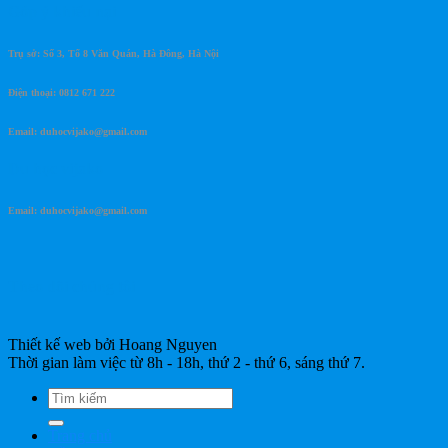
Góp ý khiếu nại
Trụ sở: Số 3, Tổ 8 Văn Quán, Hà Đông, Hà Nội
Điện thoại: 0812 671 222
Email: duhocvijako@gmail.com
Du học vijako
Email: duhocvijako@gmail.com
Theo dõi chúng tôi
Thiết kế web bởi Hoang Nguyen
Thời gian làm việc từ 8h - 18h, thứ 2 - thứ 6, sáng thứ 7.
Trang chủ