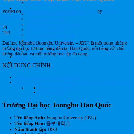
Từ vựng tiếng Hàn
DU HỌC HÀN QUỐC
Posted on
24 Tháng Ba, 2025
10 Tháng Tư, 2025
by
Vijako
Danh sách các trường ĐH, CĐ
Education
Thông tin tuyển sinh
Điều kiện du học Hàn Quốc
24
Kinh nghiệm du học
Th3
Kinh nghiệm xin việc làm
Hệ thống Visa Hàn Quốc
Đại học Joongbu (Joongbu University – JBU) là một trong những
Chi phí Du học Hàn Quốc
trường đại học tư thục hàng đầu tại Hàn Quốc, nổi tiếng với chất
Hồ sơ lên chuyên ngành
lượng đào tạo và môi trường học tập đa dạng.
Tin tức
Tuyển dụng
NỘI DUNG CHÍNH
Trường Đại học Joongbu Hàn Quốc
Chương trình đào tạo của Trường Đại học Joongbu Hàn Quốc
Chungcheong Campus
Goyang Campus
Trường Đại học Joongbu Hàn Quốc
Tên tiếng Anh:
Joongbu University (JBU)
Tên tiếng Hàn:
중부대학교
Năm thành lập:
1983