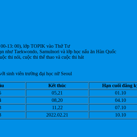
: 00-13: 00), lớp TOPIK vào Thứ Tư
 hạn như Taekwondo, Samulnori và lớp học nấu ăn Hàn Quốc
c thi nói, cuộc thi thể thao và cuộc thi hát
với sinh viên trường đại học nữ Seoul
ầu
Kết thúc
Hạn cuối đăng k
5
05,21
01.10
4
08,20
04.10
3
11,22
07.10
3
2022.02.21
10.10