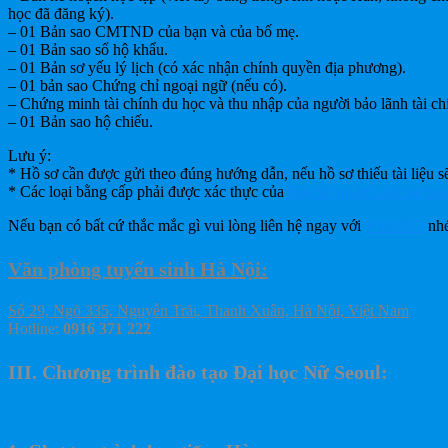
học đã đăng ký).
– 01 Bản sao CMTND của bạn và của bố mẹ.
– 01 Bản sao sổ hộ khẩu.
– 01 Bản sơ yếu lý lịch (có xác nhận chính quyền địa phương).
– 01 bản sao Chứng chỉ ngoại ngữ (nếu có).
– Chứng minh tài chính du học và thu nhập của người bảo lãnh tài ch
– 01 Bản sao hộ chiếu.
Lưu ý:
* Hồ sơ cần được gửi theo đúng hướng dẫn, nếu hồ sơ thiếu tài liệu 
* Các loại bằng cấp phải được xác thực của
Đại Sứ quán/Lãnh sự qu
Nếu bạn có bất cứ thắc mắc gì vui lòng liên hệ ngay với
VIJAKO
nhé
Văn phòng tuyển sinh Hà Nội:
Số 29, Ngõ 335, Nguyễn Trãi, Thanh Xuân, Hà Nội, Việt Nam
Hotline:
0916 371 222
III. Chương trình đào tạo Đại học Nữ Seoul: