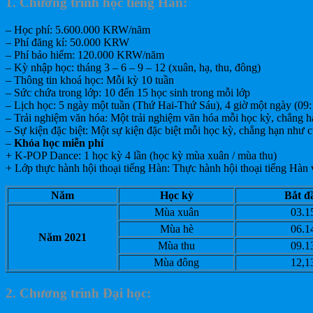
1. Chương trình học tiếng Hàn:
– Học phí: 5.600.000 KRW/năm
– Phí đăng kí: 50.000 KRW
– Phí bảo hiểm: 120.000 KRW/năm
– Kỳ nhập học: tháng 3 – 6 – 9 – 12 (xuân, hạ, thu, đông)
– Thông tin khoá học: Mỗi kỳ 10 tuần
– Sức chứa trong lớp: 10 đến 15 học sinh trong mỗi lớp
– Lịch học: 5 ngày một tuần (Thứ Hai-Thứ Sáu), 4 giờ một ngày (09
– Trải nghiệm văn hóa: Một trải nghiệm văn hóa mỗi học kỳ, chẳng
– Sự kiện đặc biệt: Một sự kiện đặc biệt mỗi học kỳ, chẳng hạn như cuộ
–
Khóa học miễn phí
+ K-POP Dance: 1 học kỳ 4 lần (học kỳ mùa xuân / mùa thu)
+ Lớp thực hành hội thoại tiếng Hàn: Thực hành hội thoại tiếng Hàn 
Năm
Học kỳ
Bắt đ
Mùa xuân
03.1
Mùa hè
06.1
Năm 2021
Mùa thu
09.1
Mùa đông
12,1
2. Chương trình Đại học: