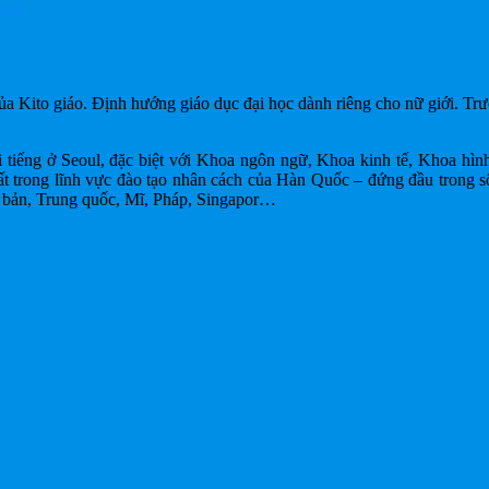
ion
 Kito giáo. Định hướng giáo dục đại học dành riêng cho nữ giới. Trườ
ổi tiếng ở Seoul, đặc biệt với Khoa ngôn ngữ, Khoa kinh tế, Khoa 
t trong lĩnh vực đào tạo nhân cách của Hàn Quốc – đứng đầu trong số
ật bản, Trung quốc, Mĩ, Pháp, Singapor…