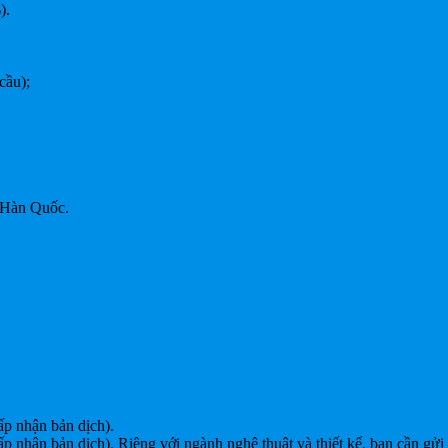
).
cầu);
 Hàn Quốc.
ấp nhận bản dịch).
ấp nhận bản dịch). Riêng với ngành nghệ thuật và thiết kế, bạn cần 