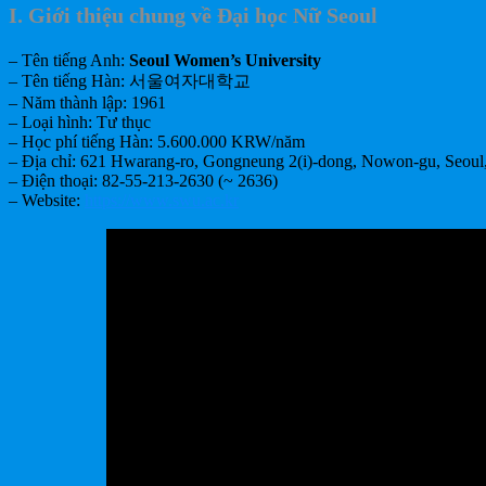
I. Giới thiệu chung về Đại học Nữ Seoul
– Tên tiếng Anh:
Seoul Women’s University
– Tên tiếng Hàn: 서울여자대학교
– Năm thành lập: 1961
– Loại hình: Tư thục
– Học phí tiếng Hàn: 5.600.000 KRW/năm
– Địa chỉ: 621 Hwarang-ro, Gongneung 2(i)-dong, Nowon-gu, Se
– Điện thoại: 82-55-213-2630 (~ 2636)
– Website:
https://www.swu.ac.kr