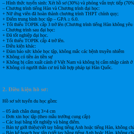
– Hình thức tuyển sinh: Xét hồ sơ (30%) và phỏng vấn trực tiếp (70%
– Chương trình tiếng Hàn và Chương trình đại học:
+ Nữ ứng viên đã hoàn thành chương trình THPT chính quy;
+ Điểm trung bình học tập – GPA ≥ 6.0.
+ Tối thiểu TOPIK cấp 3 trở lên (Chương trình tiếng Hàn không yêu 
– Chương trình sau đại học:
+ Đã tốt nghiệp đại học.
+ Tối thiểu TOPIK cấp 4 trở lên.
– Điều kiện khác:
+ Đảm bảo sức khỏe học tập, không mắc các bệnh truyền nhiễm
+ Không có tiền án tiền sự
+ Không bị cấm xuất cảnh ở Việt Nam và không bị cấm nhập cảnh ở
+ Không có người thân cư trú bất hợp pháp tại Hàn Quốc.
2. Điều kiện hồ sơ:
Hồ sơ xét tuyển du học gồm:
– 05 ảnh chân dung 3×4 cm
– Đơn xin học tập (theo mẫu trường cung cấp)
– Các loại bằng tốt nghiệp và bảng điểm.
– Bản tự giới thiệu(viết tay bằng tiếng Anh hoặc tiếng Hàn, không ch
– Bản kế hoạch học tập (viết tay bằng tiếng Anh hoặc Hàn, không ch