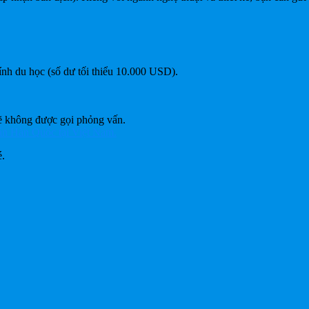
ính du học (số dư tối thiểu 10.000 USD).
sẽ không được gọi phỏng vấn.
án Hàn Quốc tại Việt Nam.
.