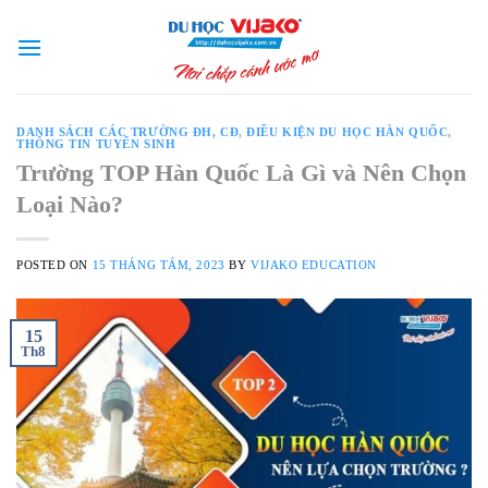
Skip
to
content
DANH SÁCH CÁC TRƯỜNG ĐH, CĐ
,
ĐIỀU KIỆN DU HỌC HÀN QUỐC
,
THÔNG TIN TUYỂN SINH
Trường TOP Hàn Quốc Là Gì và Nên Chọn
Loại Nào?
POSTED ON
15 THÁNG TÁM, 2023
BY
VIJAKO EDUCATION
15
Th8